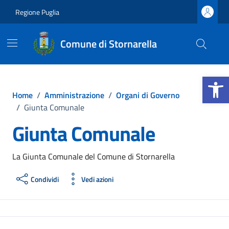
Vai ai contenuti
Vai al footer
Regione Puglia
Comune di Stornarella
Apri la b
Home
/
Amministrazione
/
Organi di Governo
/
Giunta Comunale
Giunta Comunale
La Giunta Comunale del Comune di Stornarella
Condividi
Vedi azioni