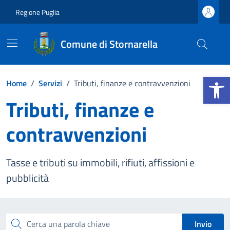
Vai ai contenuti
Vai al footer
Regione Puglia
Comune di Stornarella
Apri la b
Home
/
Servizi
/
Tributi, finanze e contravvenzioni
Tributi, finanze e
contravvenzioni
Tasse e tributi su immobili, rifiuti, affissioni e
pubblicità
Esplora tutti i servizi
Cerca una parola chiave
Invio