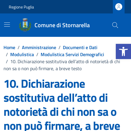
Vai ai contenuti
Vai al footer
Regione Puglia
Comune di Stornarella
Apri la b
Home
/
Amministrazione
/
Documenti e Dati
/
Modulistica
/
Modulistica Servizi Demografici
/
10. Dichiarazione sostitutiva dell’atto di notorietà di chi
non sa o non può firmare, a breve testo
10. Dichiarazione
sostitutiva dell’atto di
notorietà di chi non sa o
non può firmare, a breve