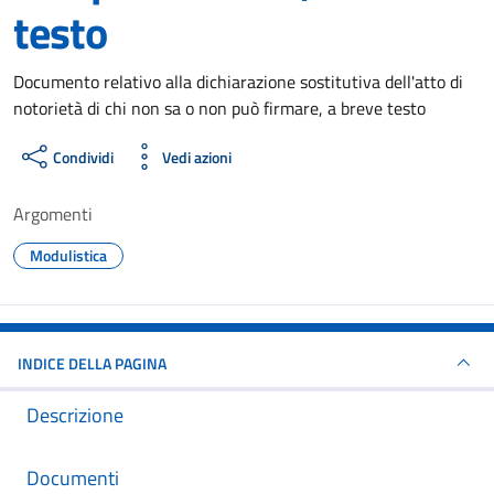
testo
Dettagli del documento
Documento relativo alla dichiarazione sostitutiva dell'atto di
notorietà di chi non sa o non può firmare, a breve testo
Condividi
Vedi azioni
Argomenti
Modulistica
INDICE DELLA PAGINA
Descrizione
Documenti