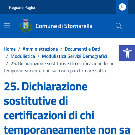
Vai ai contenuti
Vai al footer
Regione Puglia
Comune di Stornarella
Apri la b
Home
/
Amministrazione
/
Documenti e Dati
/
Modulistica
/
Modulistica Servizi Demografici
/
25. Dichiarazione sostitutive di certificazioni di chi
temporaneamente non sa o non può firmare sotto
25. Dichiarazione
sostitutive di
certificazioni di chi
temporaneamente non sa