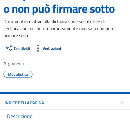
o non può firmare sotto
Dettagli del documento
Documento relativo alla dichiarazione sostitutive di
certificazioni di chi temporaneamente non sa o non può
firmare sotto
Condividi
Vedi azioni
Argomenti
Modulistica
INDICE DELLA PAGINA
Descrizione