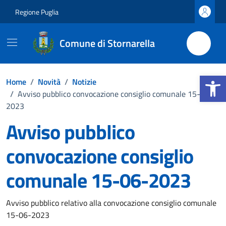
Vai ai contenuti
Vai al footer
Regione Puglia
Comune di Stornarella
Apri la b
Home
/
Novità
/
Notizie
/
Avviso pubblico convocazione consiglio comunale 15-06-
2023
Avviso pubblico
convocazione consiglio
comunale 15-06-2023
Dettagli della notizia
Avviso pubblico relativo alla convocazione consiglio comunale
15-06-2023