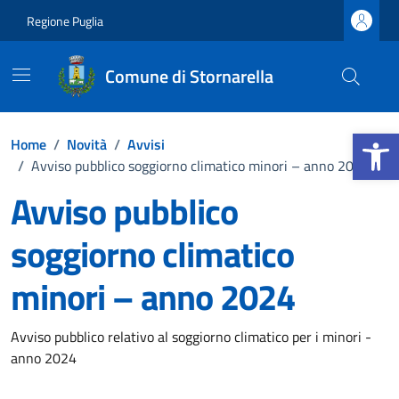
Vai ai contenuti
Vai al footer
Regione Puglia
Comune di Stornarella
Apri la b
Home
/
Novità
/
Avvisi
/
Avviso pubblico soggiorno climatico minori – anno 2024
Avviso pubblico
soggiorno climatico
minori – anno 2024
Dettagli della notizia
Avviso pubblico relativo al soggiorno climatico per i minori -
anno 2024