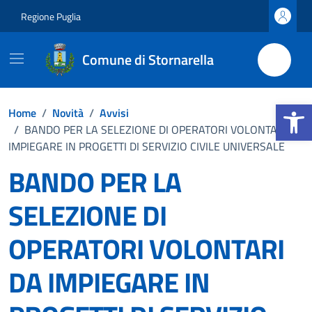
Vai ai contenuti
Vai al footer
Regione Puglia
Comune di Stornarella
Apri la b
Home
/
Novità
/
Avvisi
/
BANDO PER LA SELEZIONE DI OPERATORI VOLONTARI DA
IMPIEGARE IN PROGETTI DI SERVIZIO CIVILE UNIVERSALE
BANDO PER LA
SELEZIONE DI
OPERATORI VOLONTARI
DA IMPIEGARE IN