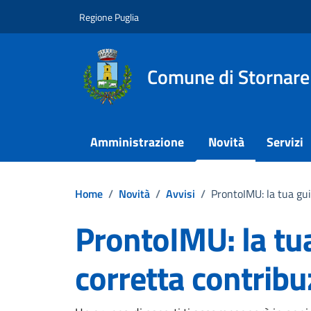
Vai ai contenuti
Vai al footer
Regione Puglia
Comune di Stornare
Amministrazione
Novità
Servizi
Home
/
Novità
/
Avvisi
/
ProntoIMU: la tua gu
ProntoIMU: la tu
corretta contribu