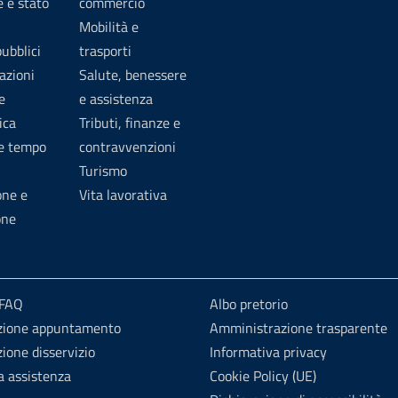
 e stato
commercio
Mobilità e
pubblici
trasporti
azioni
Salute, benessere
e
e assistenza
ica
Tributi, finanze e
 e tempo
contravvenzioni
Turismo
one e
Vita lavorativa
one
 FAQ
Albo pretorio
zione appuntamento
Amministrazione trasparente
ione disservizio
Informativa privacy
a assistenza
Cookie Policy (UE)