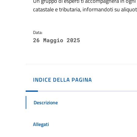
Dettagli della notizi
Un gruppo di esperti ti accompagnerà in ogni 
catastale e tributaria, informandoti su aliquo
Data:
26 Maggio 2025
INDICE DELLA PAGINA
Descrizione
Allegati