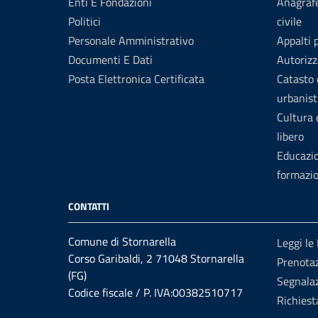
Enti E Fondazioni
Anagrafe
Politici
civile
Personale Amministrativo
Appalti 
Documenti E Dati
Autorizz
Posta Elettronica Certificata
Catasto 
urbanist
Cultura
libero
Educazi
formazi
CONTATTI
Comune di Stornarella
Leggi le
Corso Garibaldi, 2 71048 Stornarella
Prenota
(FG)
Segnalaz
Codice fiscale / P. IVA:00382510717
Richiest