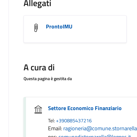
Allegati
ProntoIMU
A cura di
Questa pagina è gestita da
Settore Economico Finanziario
Tel:
+390885437216
Email:
ragioneria@comune.stornarella.
pec:
comunedistornarella@legpec.it