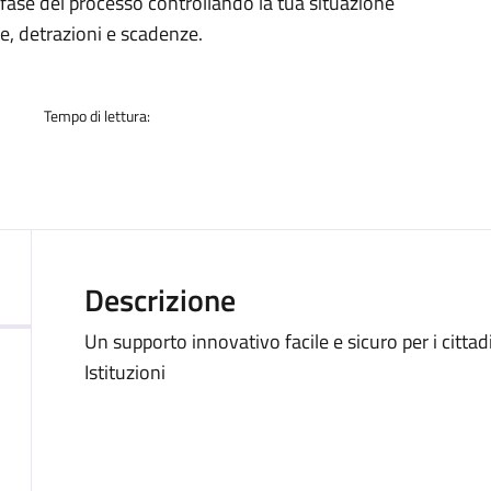
a
fase del processo controllando la tua situazione
te, detrazioni e scadenze.
Tempo di lettura:
Descrizione
Un supporto innovativo facile e sicuro per i cittadi
Istituzioni