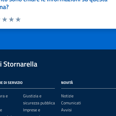
na?
1 stelle su 5
uta 2 stelle su 5
Valuta 3 stelle su 5
Valuta 4 stelle su 5
Valuta 5 stelle su 5
 Stornarella
E DI SERVIZIO
NOVITÀ
ura e
Giustizia e
Notizie
sicurezza pubblica
Comunicati
e
Imprese e
Avvisi