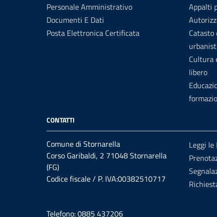
Personale Amministrativo
Appalti 
Documenti E Dati
Autorizz
Posta Elettronica Certificata
Catasto 
urbanist
Cultura
libero
Educazi
formazi
CONTATTI
Comune di Stornarella
Leggi le
Corso Garibaldi, 2 71048 Stornarella
Prenota
(FG)
Segnalaz
Codice fiscale / P. IVA:00382510717
Richiest
Telefono: 0885 437206