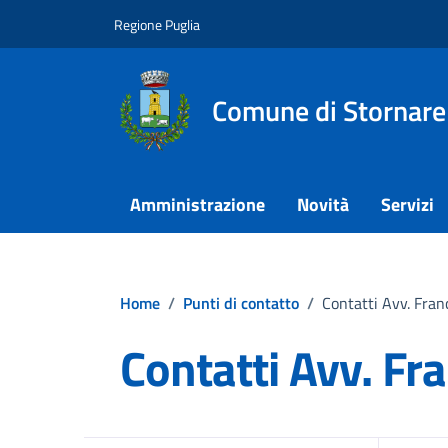
Vai ai contenuti
Vai al footer
Regione Puglia
Comune di Stornare
Amministrazione
Novità
Servizi
Home
/
Punti di contatto
/
Contatti Avv. Fran
Contatti Avv. Fr