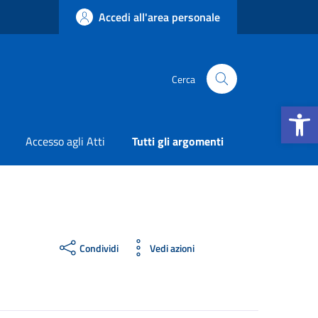
Accedi all'area personale
Cerca
Apri la b
Accesso agli Atti
Tutti gli argomenti
Condividi
Vedi azioni