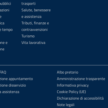
pubblici
trasporti
azioni
Salute, benessere
e
e assistenza
ica
Tributi, finanze e
 e tempo
contravvenzioni
Turismo
one e
Vita lavorativa
one
 FAQ
Albo pretorio
zione appuntamento
Amministrazione trasparente
ione disservizio
Informativa privacy
a assistenza
Cookie Policy (UE)
Dichiarazione di accessibilità
Note legali