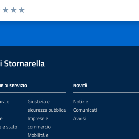
1 stelle su 5
uta 2 stelle su 5
Valuta 3 stelle su 5
Valuta 4 stelle su 5
Valuta 5 stelle su 5
 Stornarella
E DI SERVIZIO
NOVITÀ
ura e
Giustizia e
Notizie
sicurezza pubblica
Comunicati
e
Imprese e
Avvisi
 e stato
commercio
Mobilità e