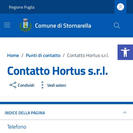
Vai ai contenuti
Vai al footer
Regione Puglia
Comune di Stornarella
Apri la b
Home
/
Punti di contatto
/
Contatto Hortus s.r.l.
Contatto Hortus s.r.l.
Condividi
Vedi azioni
INDICE DELLA PAGINA
Telefono