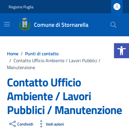
Vai ai contenuti
Vai al footer
Regione Puglia
Comune di Stornarella
Apri la b
Home
/
Punti di contatto
/
Contatto Ufficio Ambiente / Lavori Pubblici /
Manutenzione
Contatto Ufficio
Ambiente / Lavori
Pubblici / Manutenzione
Condividi
Vedi azioni