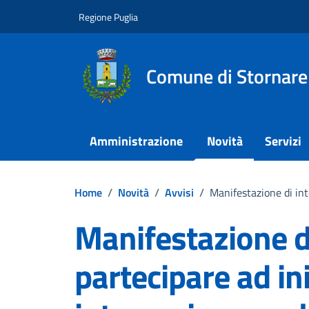
Vai ai contenuti
Vai al footer
Regione Puglia
Comune di Stornare
Amministrazione
Novità
Servizi
Home
/
Novità
/
Avvisi
/
Manifestazione di inte
Manifestazione d
partecipare ad ini