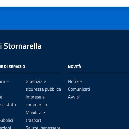
1 stelle su 5
uta 2 stelle su 5
Valuta 3 stelle su 5
Valuta 4 stelle su 5
Valuta 5 stelle su 5
 Stornarella
E DI SERVIZIO
NOVITÀ
ura e
Giustizia e
Notizie
sicurezza pubblica
Comunicati
e
Imprese e
Avvisi
 e stato
commercio
Mobilità e
pubblici
trasporti
azioni
Salute, benessere