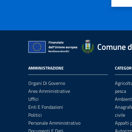
Valuta 
Val
Comune di
AMMINISTRAZIONE
CATEGORI
Organi Di Governo
Agricolt
Aree Amministrative
pesca
Uffici
Ambient
Enti E Fondazioni
Anagrafe
Politici
civile
Personale Amministrativo
Appalti 
Documenti E Dati
Autorizz