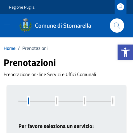
Vai ai contenuti
Vai al footer
Regione Puglia
Comune di Stornarella
Apri la b
Home
/
Prenotazioni
Prenotazioni
Prenotazione on-line Servizi e Uffici Comunali
Per favore seleziona un servizio: