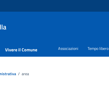
lla
Associazioni
Tempo libero
Vivere il Comune
nistrativa
/
area