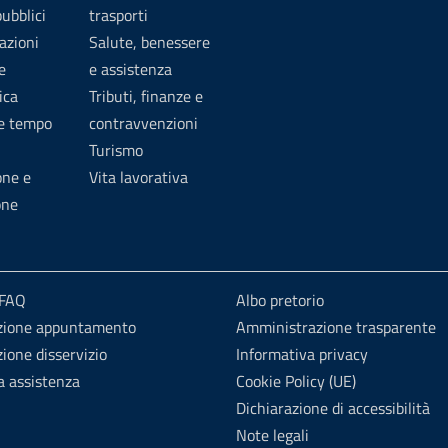
pubblici
trasporti
azioni
Salute, benessere
e
e assistenza
ica
Tributi, finanze e
 e tempo
contravvenzioni
Turismo
one e
Vita lavorativa
one
 FAQ
Albo pretorio
zione appuntamento
Amministrazione trasparente
ione disservizio
Informativa privacy
a assistenza
Cookie Policy (UE)
Dichiarazione di accessibilità
Note legali