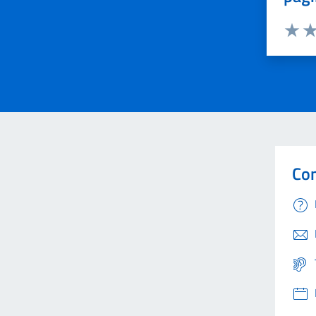
Valuta 
Val
Con