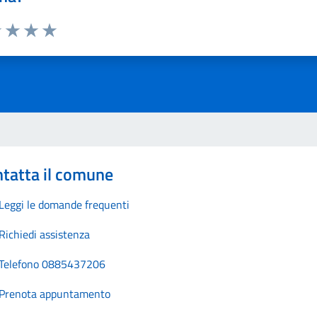
1 stelle su 5
uta 2 stelle su 5
Valuta 3 stelle su 5
Valuta 4 stelle su 5
Valuta 5 stelle su 5
tatta il comune
Leggi le domande frequenti
Richiedi assistenza
Telefono 0885437206
Prenota appuntamento