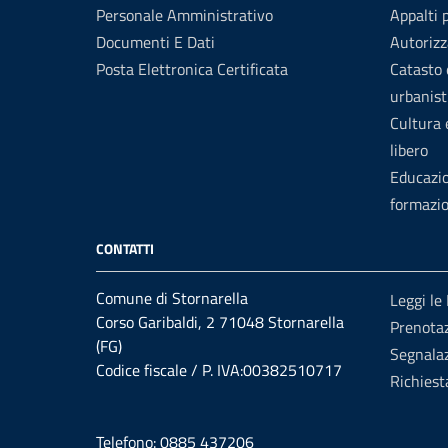
Personale Amministrativo
Appalti 
Documenti E Dati
Autorizz
Posta Elettronica Certificata
Catasto 
urbanist
Cultura
libero
Educazi
formazi
CONTATTI
Comune di Stornarella
Leggi le
Corso Garibaldi, 2 71048 Stornarella
Prenota
(FG)
Segnalaz
Codice fiscale / P. IVA:00382510717
Richiest
Telefono: 0885 437206