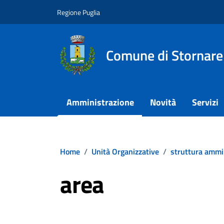
Vai ai contenuti
Vai al footer
Regione Puglia
Comune di Stornare
Amministrazione
Novità
Servizi
Home
/
Unità Organizzative
/
struttura ammi
area