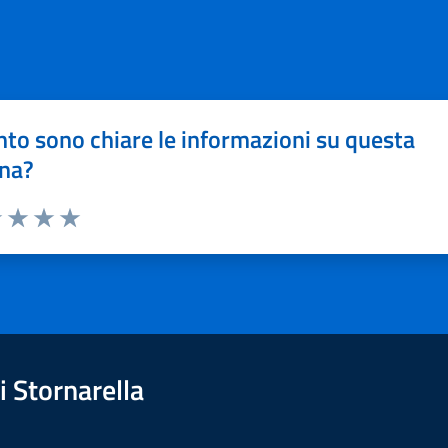
to sono chiare le informazioni su questa
na?
1 stelle su 5
uta 2 stelle su 5
Valuta 3 stelle su 5
Valuta 4 stelle su 5
Valuta 5 stelle su 5
 Stornarella