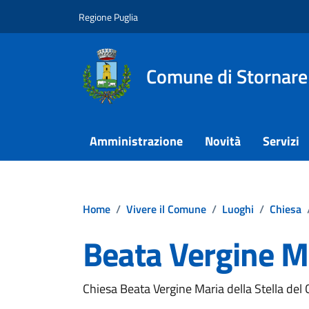
Vai ai contenuti
Vai al footer
Regione Puglia
Comune di Stornare
Amministrazione
Novità
Servizi
Home
/
Vivere il Comune
/
Luoghi
/
Chiesa
Beata Vergine Ma
Chiesa Beata Vergine Maria della Stella del