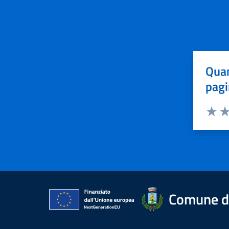
Quan
pagi
Valuta 
Val
Comune di