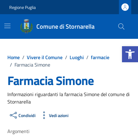
Vai ai contenuti
Vai al footer
Regione Puglia
Comune di Stornarella
Apri la b
Home
/
Vivere il Comune
/
Luoghi
/
farmacie
/
Farmacia Simone
Farmacia Simone
Informazioni riguardanti la farmacia Simone del comune di
Stornarella
Condividi
Vedi azioni
Argomenti