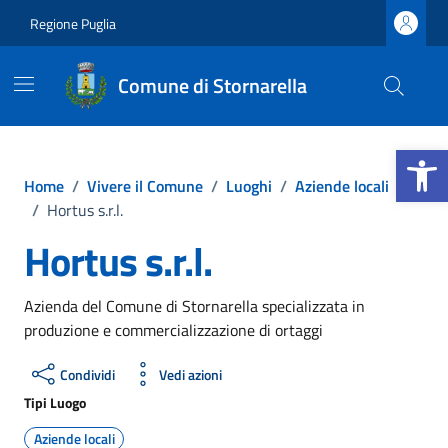
Vai ai contenuti
Vai al footer
Regione Puglia
Comune di Stornarella
Apri la b
Home
/
Vivere il Comune
/
Luoghi
/
Aziende locali
/
Hortus s.r.l.
Hortus s.r.l.
Azienda del Comune di Stornarella specializzata in
produzione e commercializzazione di ortaggi
Condividi
Vedi azioni
Tipi Luogo
Aziende locali