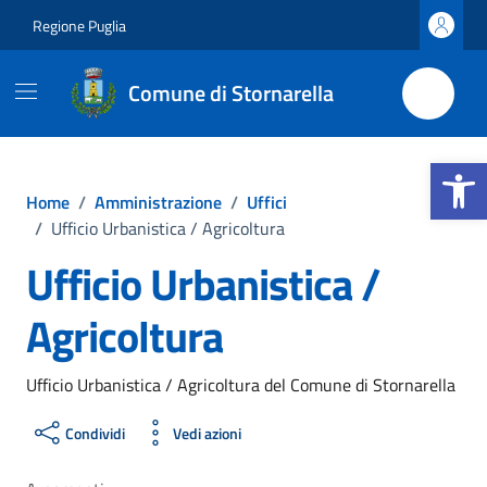
Vai ai contenuti
Vai al footer
Regione Puglia
Comune di Stornarella
Apri la b
Home
/
Amministrazione
/
Uffici
/
Ufficio Urbanistica / Agricoltura
Ufficio Urbanistica /
Agricoltura
Ufficio Urbanistica / Agricoltura del Comune di Stornarella
Condividi
Vedi azioni