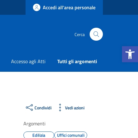
Accedi all'area personale
Cerca
Apri la b
Accesso agli Atti
Tutti gli argomenti
Condividi
Vedi azioni
Argomenti
Edilizia
Uffici comunali