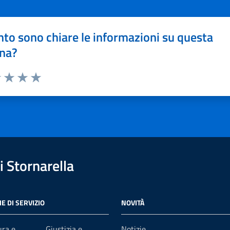
to sono chiare le informazioni su questa
na?
1 stelle su 5
uta 2 stelle su 5
Valuta 3 stelle su 5
Valuta 4 stelle su 5
Valuta 5 stelle su 5
 Stornarella
E DI SERVIZIO
NOVITÀ
ura e
Giustizia e
Notizie