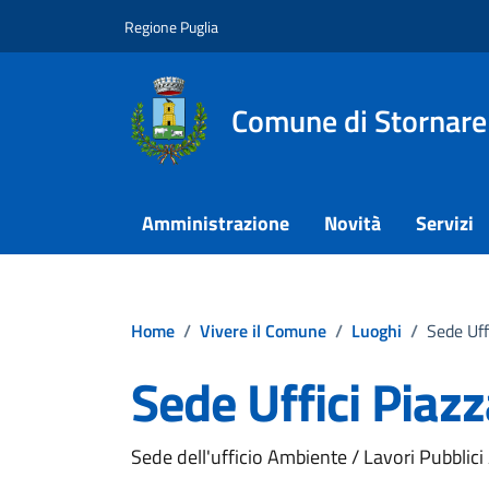
Vai ai contenuti
Vai al footer
Regione Puglia
Comune di Stornare
Amministrazione
Novità
Servizi
Home
/
Vivere il Comune
/
Luoghi
/
Sede Uff
Sede Uffici Piaz
Sede dell'ufficio Ambiente / Lavori Pubblic