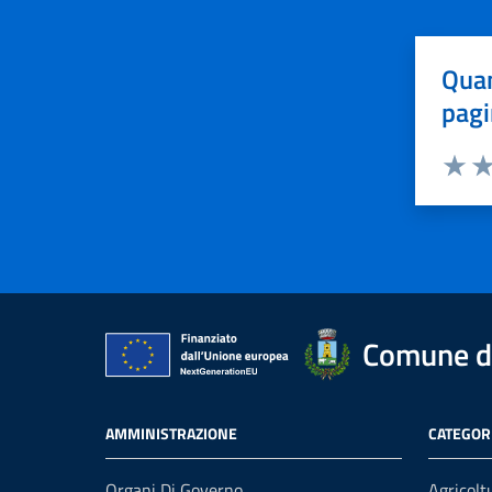
Quan
pagi
Valuta 
Val
Comune di
AMMINISTRAZIONE
CATEGORI
Organi Di Governo
Agricolt