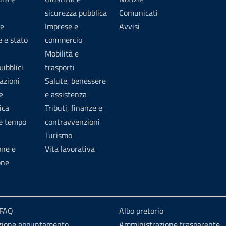
sicurezza pubblica
Comunicati
e
Imprese e
Avvisi
 e stato
commercio
Mobilità e
pubblici
trasporti
azioni
Salute, benessere
e
e assistenza
ica
Tributi, finanze e
 e tempo
contravvenzioni
Turismo
one e
Vita lavorativa
one
 FAQ
Albo pretorio
zione appuntamento
Amministrazione trasparente